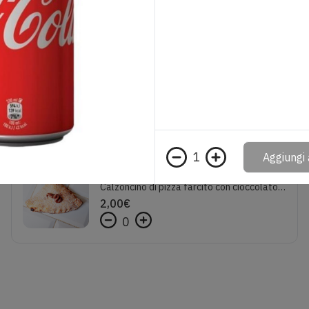
Pizza in pala da mezzo metro tutta Margherita
15,00
€
0
1
Aggiungi 
Calzoncino al cioccolato
Calzoncino di pizza farcito con cioccolato al latte e zucchero a velo
2,00
€
0