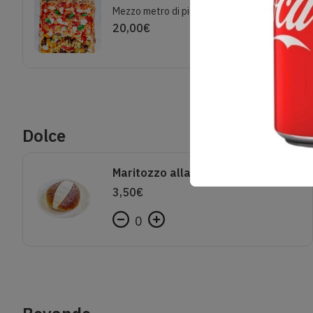
Mezzo metro di pizza a gusti diversi
20,00
€
Dolce
Maritozzo alla panna
3,50
€
0