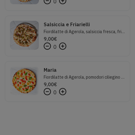
0
Salsiccia e Friarielli
Fiordilatte di Agerola, salsiccia fresca, friarielli saltati e peperoncino
9,00
€
0
Maria
Fiordilatte di Agerola, pomodori ciliegino gialli e rossi, parmigiano reggiano, basilico e olio evo
9,00
€
0