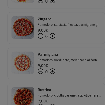
0
Zingaro
Pomodoro, salsiccia fresca, parmigiano grattugiato, funghi misti trifolati e rosmarino
9,00
€
0
Parmigiana
Pomodoro, fiordilatte, melanzane al forno e parmigiano reggiano
9,00
€
0
Rustica
Pomodoro, cipolla caramellata, olive nere, origano e olio evo
7,00
€