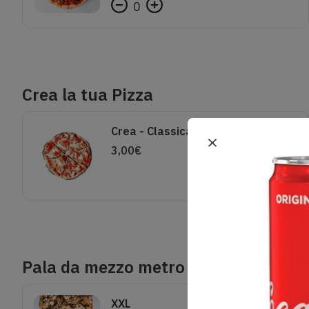
0
Crea la tua Pizza
Crea - Classica
3,00
€
Pala da mezzo metro
XXL