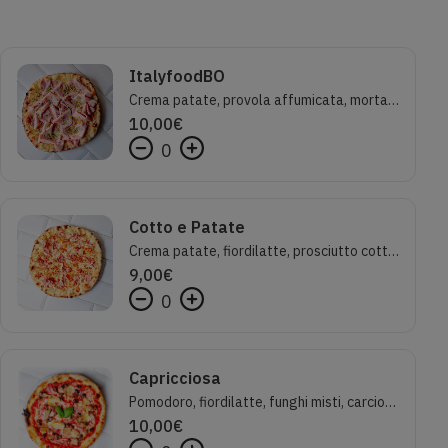
ItalyfoodBO
Crema patate, provola affumicata, mortadella Palmieri Favola e granella di pistacchio
10,00
€
0
Cotto e Patate
Crema patate, fiordilatte, prosciutto cotto, caciocavallo silano e cipolla croccante
9,00
€
0
Capricciosa
Pomodoro, fiordilatte, funghi misti, carciofi, prosciutto cotto, olive nere
10,00
€