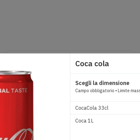
Crea - Senza glutine
Coca cola
Formato Classica
3,00
€
Scegli la dimensione
Campo obbligatorio •
Limite mas
CocaCola 33cl
Coca 1L
XXL Margherita