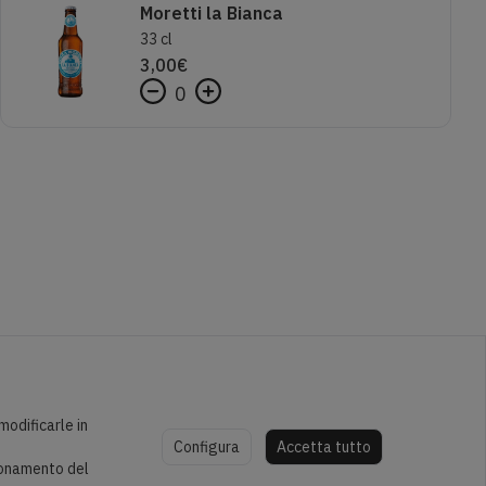
Moretti la Bianca
33 cl
3,00
€
0
modificarle in
Configura
Accetta tutto
zionamento del