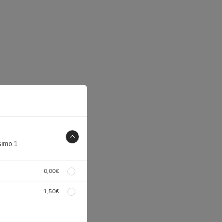
simo 1
0,00
€
1,50
€