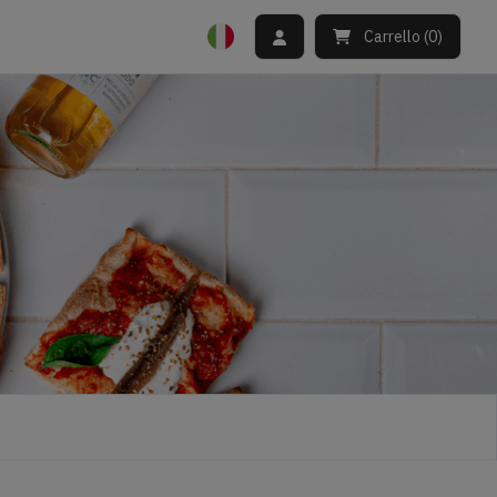
Carrello
(
0
)