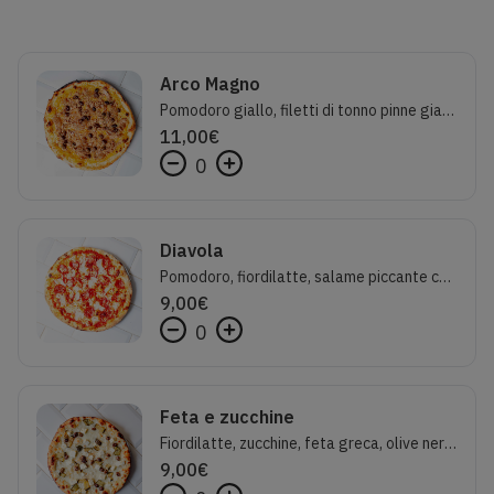
Arco Magno
Pomodoro giallo, filetti di tonno pinne gialle, cipolla caramellata, olive nere, origano
11,00
€
0
Diavola
Pomodoro, fiordilatte, salame piccante calabrese, caciocavallo silano
9,00
€
0
Feta e zucchine
Fiordilatte, zucchine, feta greca, olive nere e olio al limone
9,00
€