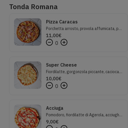
Tonda Romana
Pizza Caracas
Porchetta arrosto, provola affumicata, patate al forno, cipolla caramellata e rosmarino
11,00
€
0
Super Cheese
Fiordilatte, gorgonzola piccante, caciocavallo silano, parmigiano reggiano, miele di acacia, semi di sesamo
10,00
€
0
Acciuga
Pomodoro, fiordilatte di Agerola, acciughe siciliane, origano e olio evo
9,00
€