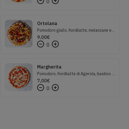
0
Ortolana
Pomodoro giallo, fiordilatte, melanzane e zucchine al forno, peperoni a filetti
9,00
€
0
Margherita
Pomodoro, fiordilatte di Agerola, basilico e olio evo
7,00
€
0