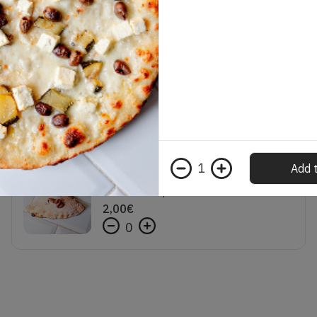
Pizza in pala da mezzo metro tutta Margherita
15,00
€
0
1
Add t
Calzoncino al cioccolato
Calzoncino di pizza farcito con cioccolato al latte e zucchero a velo
2,00
€
0