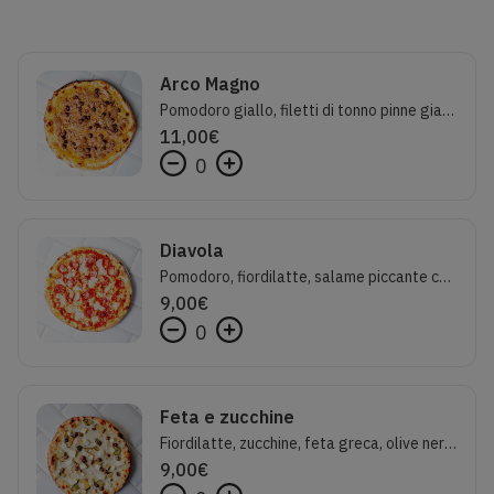
Arco Magno
Pomodoro giallo, filetti di tonno pinne gialle, cipolla caramellata, olive nere, origano
11,00
€
0
Diavola
Pomodoro, fiordilatte, salame piccante calabrese, caciocavallo silano
9,00
€
0
Feta e zucchine
Fiordilatte, zucchine, feta greca, olive nere e olio al limone
9,00
€