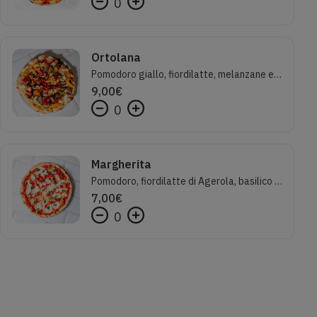
0
Ortolana
Pomodoro giallo, fiordilatte, melanzane e zucchine al forno, peperoni a filetti
9,00
€
0
Margherita
Pomodoro, fiordilatte di Agerola, basilico e olio evo
7,00
€
0