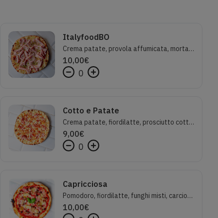
ItalyfoodBO
Crema patate, provola affumicata, mortadella Palmieri Favola e granella di pistacchio
10,00
€
0
Cotto e Patate
Crema patate, fiordilatte, prosciutto cotto, caciocavallo silano e cipolla croccante
9,00
€
0
Capricciosa
Pomodoro, fiordilatte, funghi misti, carciofi, prosciutto cotto, olive nere
10,00
€