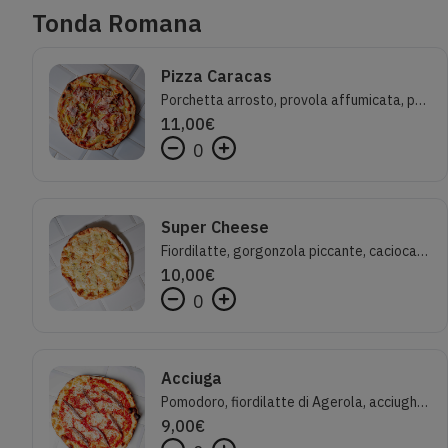
Tonda Romana
Pizza Caracas
Porchetta arrosto, provola affumicata, patate al forno, cipolla caramellata e rosmarino
11,00
€
0
Super Cheese
Fiordilatte, gorgonzola piccante, caciocavallo silano, parmigiano reggiano, miele di acacia, semi di sesamo
10,00
€
0
Acciuga
Pomodoro, fiordilatte di Agerola, acciughe siciliane, origano e olio evo
9,00
€