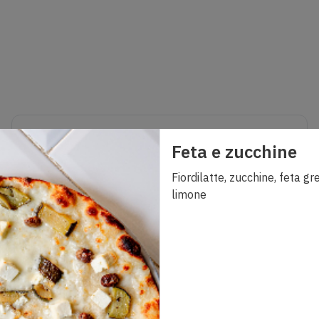
Crea - Senza glutine
Feta e zucchine
Formato Classica
3,00
€
Fiordilatte, zucchine, feta gre
limone
XXL Margherita