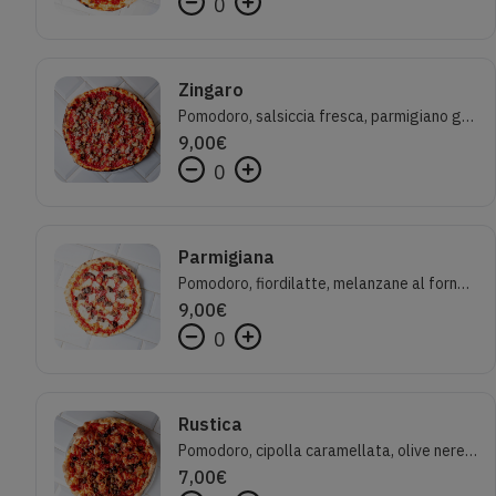
0
Zingaro
Pomodoro, salsiccia fresca, parmigiano grattugiato, funghi misti trifolati e rosmarino
9,00
€
0
Parmigiana
Pomodoro, fiordilatte, melanzane al forno e parmigiano reggiano
9,00
€
0
Rustica
Pomodoro, cipolla caramellata, olive nere, origano e olio evo
7,00
€