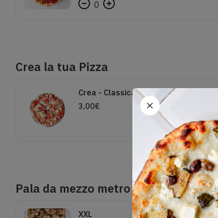
0
Crea la tua Pizza
Crea - Classica
3,00
€
Pala da mezzo metro
XXL