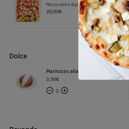
Mezzo metro di pizza a gusti diversi
20,00
€
Dolce
Maritozzo alla panna
3,50
€
0