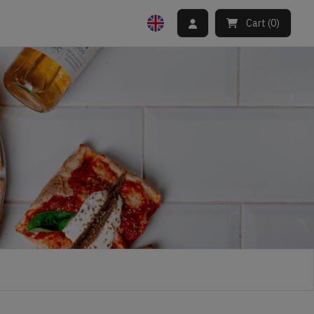
Cart
(
0
)