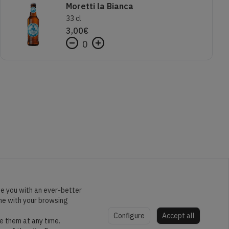
Moretti la Bianca
33 cl
3,00
€
0
de you with an ever-better
ine with your browsing
Configure
Accept all
e them at any time.