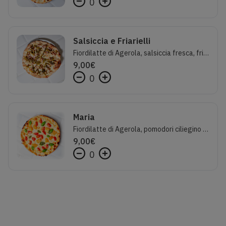
0
Salsiccia e Friarielli
Fiordilatte di Agerola, salsiccia fresca, friarielli saltati e peperoncino
9,00
€
0
Maria
Fiordilatte di Agerola, pomodori ciliegino gialli e rossi, parmigiano reggiano, basilico e olio evo
9,00
€
0